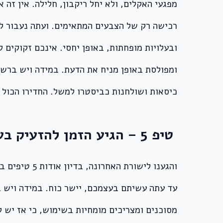
מפגעי האקלים, ולא יחל ריקבון, חלילה. אין זה
רכישה רק של הצבעים המתאימים. ועתה נעבור לת
ובעלויות מופחתות, באופן יחסי. אינכם זקוקי
ומפולסת באופן מניח את הדעת. במידה ויש ברשו
כיסאות ושולחנות כביסטרו למשל. החדירו הכול 
טיפ 5 – הגיע הזמן להזעיק בעל מקצוע
והגענו לישו
עד עתה עשיתם בעצמכם, יישר כוח. במידה ויש ב
מסוכנים ומצריכים מומחיות בשימוש, כי אז יש ל