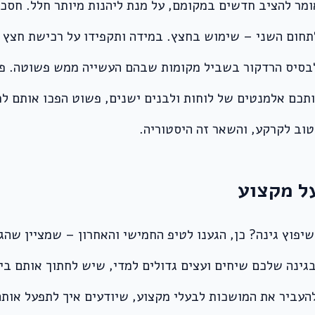
 אומר להציב חדשים במקומם, על מנת ליהנות מיותר חלל. חס
חום השני – שימוש בחצץ. במידה ותקפידו על רכישת חצץ אי
ם לבסיס הרדקור בשביל מקומות שבהם העשייה ממש פשוטה. 
תכם אלמנטים של לוחות ולבנים ישנים, פשוט הפכו אותם למ
טוב לקרקע, והשאר זה היסטוריה.
רת האחרונה, בדיון אודות 5 טיפים בשיפוץ גינה? כן, הגענו לטיפ החמישי והאחר
גינה שלכם שיחים ועצים גדולים למדי, שיש לחתוך אותם ביח
העביר את המושכות לבעלי מקצוע, שיודעים איך לתפעל אותם 