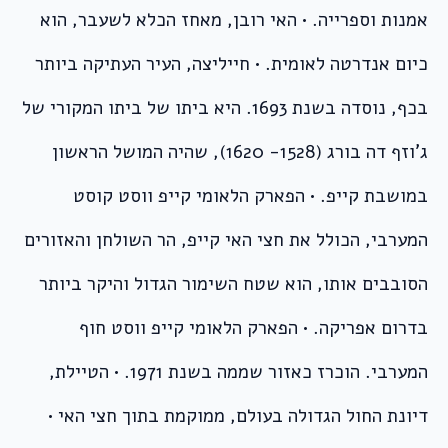
אמנות וספרייה. • האי רובן, מאחז הכלא לשעבר, הוא
כיום אנדרטה לאומית. • חייליצה, העיר העתיקה ביותר
בכף, נוסדה בשנת 1693. היא ביתו של ביתו המקורי של
ג’וזף דה בורג (1528- 1620), שהיה המושל הראשון
במושבת קייפ. • הפארק הלאומי קייפ ווסט קוסט
המערבי, הכולל את חצי האי קייפ, הר השולחן והאזורים
הסובבים אותו, הוא שטח השימור הגדול והיקר ביותר
בדרום אפריקה. • הפארק הלאומי קייפ ווסט חוף
המערבי. הוכרז כאזור שממה בשנת 1971. • הטיילת,
דיונת החול הגדולה בעולם, ממוקמת בתוך חצי האי •