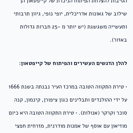
הסיבות להצלחת הפיתוח הניכרת של קייפטאון הן
שילוב של גאונות אדריכלית, יופי נופי, גיוון תרבותי
ותעשייה משגשגת (יש יותר מ -25 חברות גדולות
באזור).
להלן הדגשים העשירים והפיתוח של קייפטאון:
• טירת התקווה הטובה במרכז העיר נבנתה בשנת 1666
על ידי ההולנדים ותבלינים כגון ציפורן, קינמון, קנה
סוכר וקרקר (אנולות). • טירת התקווה הטובה היא כיום
מוזיאון עם אוסף של אמנות מודרנית, מזרחית חפצי