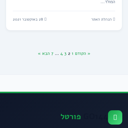
המולד...
הנהלת האתר
28 באוקטובר 2021
« הקודם
1
2
3
4
…
7
הבא »
Posts
pagination
GO144
פורטל